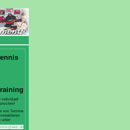
ennis
training
 individuell
ünschen!
e von Termine
kontaktieren
 unter:
htennis@web.de