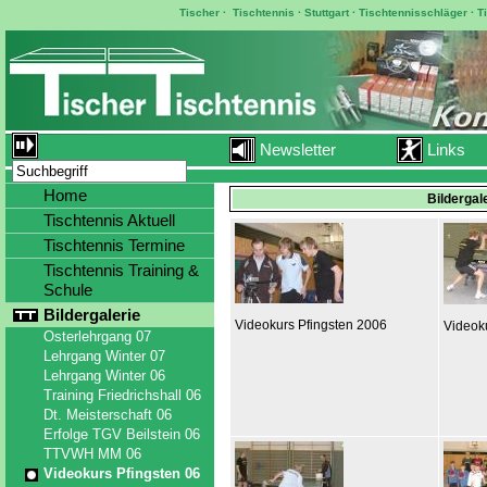
Tischer
·
Tischtennis
·
Stuttgart
·
Tischtennisschläger
·
T
Newsletter
Links
Home
Bildergal
Tischtennis Aktuell
Tischtennis Termine
Tischtennis Training &
Schule
Bildergalerie
Videokurs Pfingsten 2006
Videok
Osterlehrgang 07
Lehrgang Winter 07
Lehrgang Winter 06
Training Friedrichshall 06
Dt. Meisterschaft 06
Erfolge TGV Beilstein 06
TTVWH MM 06
Videokurs Pfingsten 06