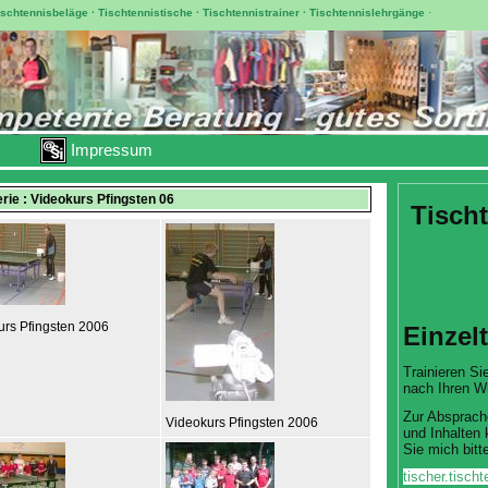
ischtennisbeläge
·
Tischtennistische
·
Tischtennistrainer
·
Tischtennislehrgänge
·
Impressum
erie : Videokurs Pfingsten 06
Tischt
urs Pfingsten 2006
Einzel
Trainieren Sie
nach Ihren W
Zur Absprach
Videokurs Pfingsten 2006
und Inhalten 
Sie mich bitte
tischer.tisc