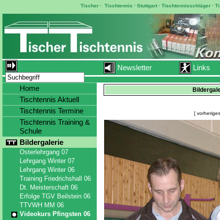
Tischer
·
Tischtennis
·
Stuttgart
·
Tischtennisschläger
·
T
Newsletter
Links
Home
Bildergal
Tischtennis Aktuell
Tischtennis Termine
[ vorheriges
Tischtennis Training &
Schule
Bildergalerie
Osterlehrgang 07
Lehrgang Winter 07
Lehrgang Winter 06
Training Friedrichshall 06
Dt. Meisterschaft 06
Erfolge TGV Beilstein 06
TTVWH MM 06
Videokurs Pfingsten 06