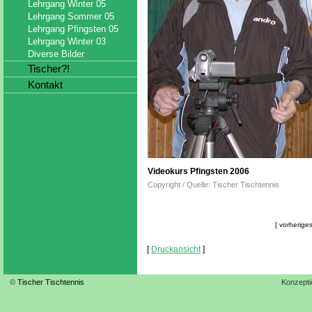
Lehrgang Winter 05
Lehrgang Sommer 05
Lehrgang Pfingsten 05
Lehrgang Winter 03
Diverse Bilder
Tischer?!
Kontakt
Videokurs Pfingsten 2006
Copyright / Quelle: Tischer Tischtennis
[ vorheriges
[
Druckansicht
]
©
Tischer Tischtennis
Konzepti