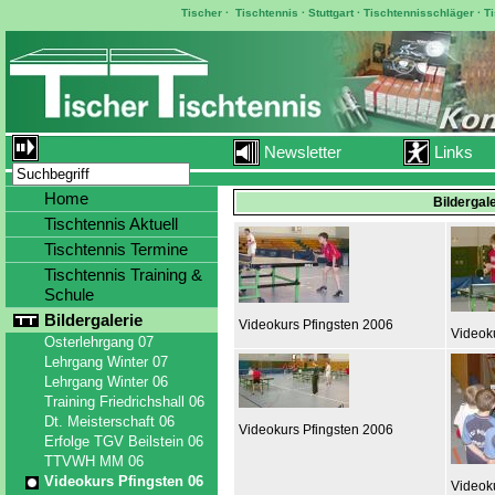
Tischer
·
Tischtennis
·
Stuttgart
·
Tischtennisschläger
·
T
Newsletter
Links
Home
Bildergal
Tischtennis Aktuell
Tischtennis Termine
Tischtennis Training &
Schule
Bildergalerie
Videokurs Pfingsten 2006
Videok
Osterlehrgang 07
Lehrgang Winter 07
Lehrgang Winter 06
Training Friedrichshall 06
Dt. Meisterschaft 06
Videokurs Pfingsten 2006
Erfolge TGV Beilstein 06
TTVWH MM 06
Videokurs Pfingsten 06
Videok