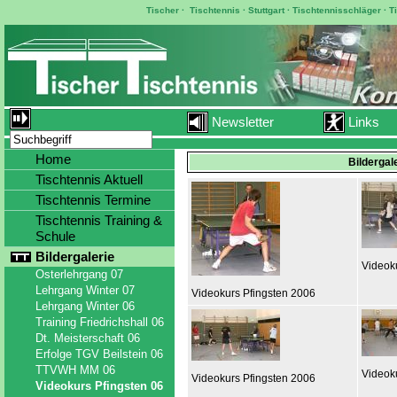
Tischer
·
Tischtennis
·
Stuttgart
·
Tischtennisschläger
·
T
Newsletter
Links
Home
Bildergal
Tischtennis Aktuell
Tischtennis Termine
Tischtennis Training &
Schule
Bildergalerie
Videok
Osterlehrgang 07
Lehrgang Winter 07
Videokurs Pfingsten 2006
Lehrgang Winter 06
Training Friedrichshall 06
Dt. Meisterschaft 06
Erfolge TGV Beilstein 06
TTVWH MM 06
Videok
Videokurs Pfingsten 2006
Videokurs Pfingsten 06