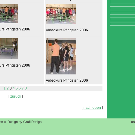
urs Pfingsten 2006
Videokurs Pfingsten 2006
urs Pfingsten 2006
Videokurs Pfingsten 2006
1
2
3
4
5
6
7
8
[
zurück
]
[
nach oben
]
on u. Design by Grufi Design
cr