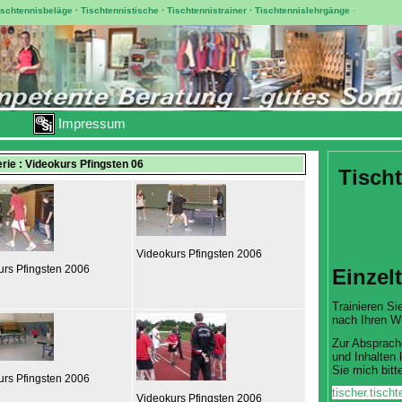
ischtennisbeläge
·
Tischtennistische
·
Tischtennistrainer
·
Tischtennislehrgänge
·
Impressum
erie : Videokurs Pfingsten 06
Tischt
Videokurs Pfingsten 2006
urs Pfingsten 2006
Einzel
Trainieren Sie
nach Ihren W
Zur Absprach
und Inhalten 
Sie mich bitte
urs Pfingsten 2006
tischer.tisc
Videokurs Pfingsten 2006