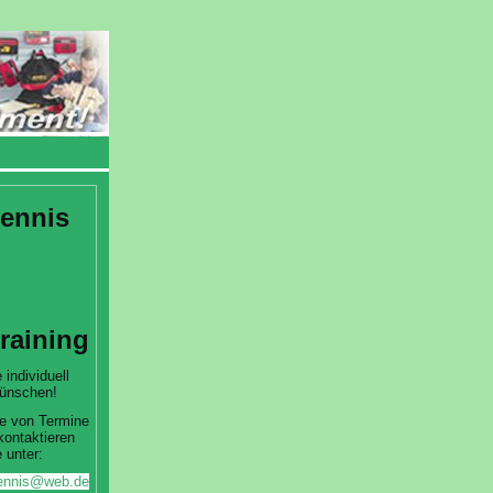
ennis
training
 individuell
ünschen!
e von Termine
kontaktieren
 unter:
htennis@web.de