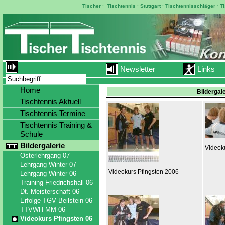
Tischer
·
Tischtennis
·
Stuttgart
·
Tischtennisschläger
·
T
Newsletter
Links
Home
Bildergal
Tischtennis Aktuell
Tischtennis Termine
Tischtennis Training &
Schule
Bildergalerie
Videok
Osterlehrgang 07
Lehrgang Winter 07
Videokurs Pfingsten 2006
Lehrgang Winter 06
Training Friedrichshall 06
Dt. Meisterschaft 06
Erfolge TGV Beilstein 06
TTVWH MM 06
Videokurs Pfingsten 06