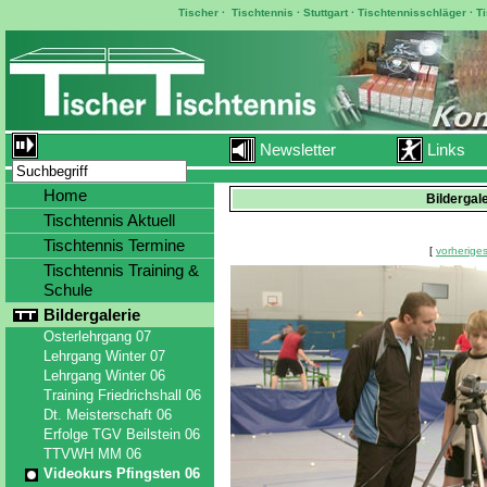
Tischer
·
Tischtennis
·
Stuttgart
·
Tischtennisschläger
·
T
Newsletter
Links
Home
Bildergal
Tischtennis Aktuell
Tischtennis Termine
[
vorheriges
Tischtennis Training &
Schule
Bildergalerie
Osterlehrgang 07
Lehrgang Winter 07
Lehrgang Winter 06
Training Friedrichshall 06
Dt. Meisterschaft 06
Erfolge TGV Beilstein 06
TTVWH MM 06
Videokurs Pfingsten 06