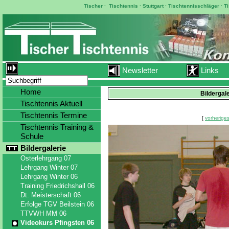
Tischer
·
Tischtennis
·
Stuttgart
·
Tischtennisschläger
·
T
Newsletter
Links
Home
Bildergal
Tischtennis Aktuell
Tischtennis Termine
[
vorheriges
Tischtennis Training &
Schule
Bildergalerie
Osterlehrgang 07
Lehrgang Winter 07
Lehrgang Winter 06
Training Friedrichshall 06
Dt. Meisterschaft 06
Erfolge TGV Beilstein 06
TTVWH MM 06
Videokurs Pfingsten 06