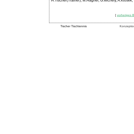
H.Tischer(Trainer), M.Hagner, G.Michely, A.Klosek
[
vorheriges B
Tischer Tischtennis
Konzeptio