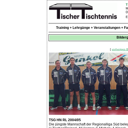
T
M
D
E
Training + Lehrgänge + Veranstaltungen + F
Bilderg
[
vorheriges B
TSG HN RL 2004/05
Die jüngste Mannschaft der Regionalliga Süd belegt