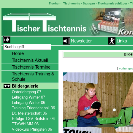
Tischer
·
Tischtennis
·
Stuttgart
·
Tischtennisschläger
·
T
Newsletter
Links
Home
Bilde
Tischtennis Aktuell
Tischtennis Termine
[
vorheriges
Tischtennis Training &
Schule
Bildergalerie
Osterlehrgang 07
Lehrgang Winter 07
Lehrgang Winter 06
Training Friedrichshall 06
Dt. Meisterschaft 06
Erfolge TGV Beilstein 06
TTVWH MM 06
Videokurs Pfingsten 06