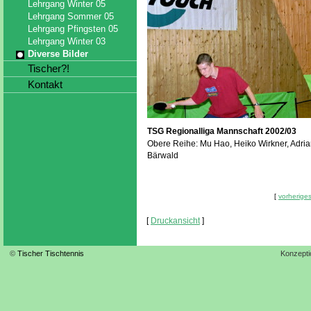
Lehrgang Winter 05
Lehrgang Sommer 05
Lehrgang Pfingsten 05
Lehrgang Winter 03
Diverse Bilder
Tischer?!
Kontakt
TSG Regionalliga Mannschaft 2002/03
Obere Reihe: Mu Hao, Heiko Wirkner, Adria
Bärwald
[
vorheriges
[
Druckansicht
]
©
Tischer Tischtennis
Konzepti