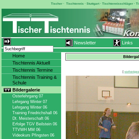
Tischer
·
Tischtennis
·
Stuttgart
·
Tischtennisschläger
·
T
Newsletter
Links
Home
Bilderga
Tischtennis Aktuell
Tischtennis Termine
[
vorheriges
Tischtennis Training &
Schule
Bildergalerie
Osterlehrgang 07
Lehrgang Winter 07
Lehrgang Winter 06
Training Friedrichshall 06
Dt. Meisterschaft 06
Erfolge TGV Beilstein 06
TTVWH MM 06
Videokurs Pfingsten 06