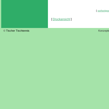
[
vorheriges
[
Druckansicht
]
©
Tischer Tischtennis
Konzepti