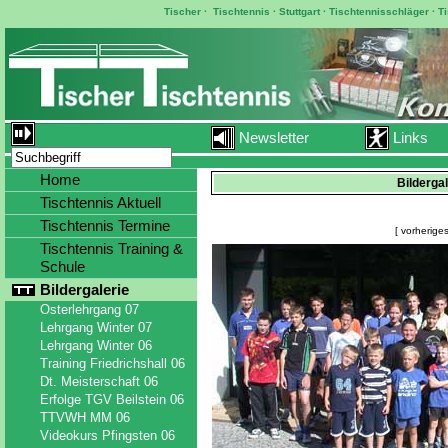
Tischer
·
Tischtennis
·
Stuttgart
·
Tischtennisschläger
·
T
Newsletter
Links
Home
Bilderga
Tischtennis Aktuell
Tischtennis Termine
[ vorheriges
Tischtennis Training &
Schule
Bildergalerie
Osterlehrgang 07
Lehrgang Winter 07
Lehrgang Winter 06
Training Friedrichshall 06
Dt. Meisterschaft 06
Erfolge TGV Beilstein 06
TTVWH MM 06
Videokurs Pfingsten 06