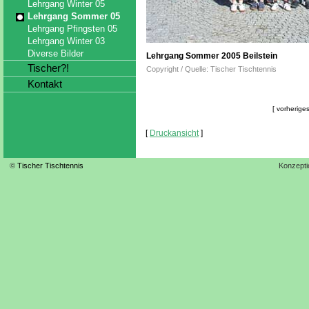
Lehrgang Winter 05
Lehrgang Sommer 05
Lehrgang Pfingsten 05
Lehrgang Winter 03
Diverse Bilder
Lehrgang Sommer 2005 Beilstein
Tischer?!
Copyright / Quelle: Tischer Tischtennis
Kontakt
[ vorheriges
[
Druckansicht
]
©
Tischer Tischtennis
Konzepti