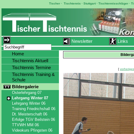
Tischer
·
Tischtennis
·
Stuttgart
·
Tischtennisschläger
·
T
Newsletter
Links
Home
Bilderg
Tischtennis Aktuell
Tischtennis Termine
[
vorheriges
Tischtennis Training &
Schule
Bildergalerie
Osterlehrgang 07
Lehrgang Winter 07
Lehrgang Winter 06
Training Friedrichshall 06
Dt. Meisterschaft 06
Erfolge TGV Beilstein 06
TTVWH MM 06
Videokurs Pfingsten 06