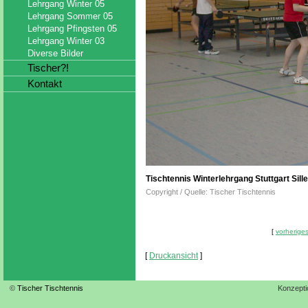
Lehrgang Winter 05
Lehrgang Sommer 05
Lehrgang Pfingsten 05
Lehrgang Winter 03
Diverse Bilder
Tischer?!
Kontakt
Tischtennis Winterlehrgang Stuttgart Sil
Copyright / Quelle: Tischer Tischtennis
[
vorheriges
[
Druckansicht
]
©
Tischer Tischtennis
Konzepti