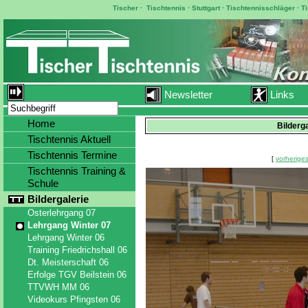
Tischer
·
Tischtennis
·
Stuttgart
·
Tischtennisschläger
·
T
Newsletter
Links
Home
Bilderg
Tischtennis Aktuell
Tischtennis Termine
[
vorheriges
Tischtennis Training &
Schule
Bildergalerie
Osterlehrgang 07
Lehrgang Winter 07
Lehrgang Winter 06
Training Friedrichshall 06
Dt. Meisterschaft 06
Erfolge TGV Beilstein 06
TTVWH MM 06
Videokurs Pfingsten 06