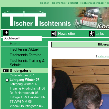
Tischer
·
Tischtennis
·
Stuttgart
·
Tischtennisschläger
·
T
Newsletter
Links
Home
Bilderg
Tischtennis Aktuell
Tischtennis Termine
[
vorheriges
Tischtennis Training &
Schule
Bildergalerie
Osterlehrgang 07
Lehrgang Winter 07
Lehrgang Winter 06
Training Friedrichshall 06
Dt. Meisterschaft 06
Erfolge TGV Beilstein 06
TTVWH MM 06
Videokurs Pfingsten 06