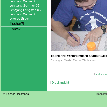
Lehrgang Winter 05
Lehrgang Sommer 05
Lehrgang Pfingsten 05
Lehrgang Winter 03
Diverse Bilder
Tischer?!
Kontakt
Tischtennis Winterlehrgang Stuttgart Sil
Copyright / Quelle: Tischer Tischtennis
[
vorheriges
[
Druckansicht
]
©
Tischer Tischtennis
Konzepti