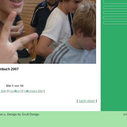
lenbuch 2007
Bild 5 von 56
 Bild
] [
zur�ck
] [
n�chstes Bild
]
[
nach oben
]
on u. Design by Grufi Design
cr