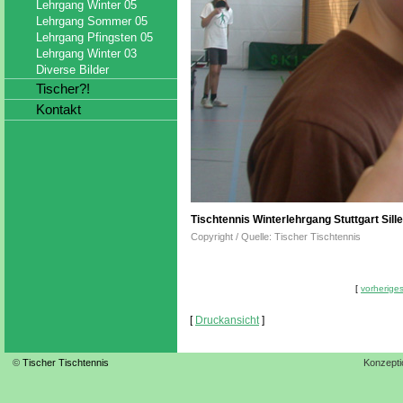
Lehrgang Winter 05
Lehrgang Sommer 05
Lehrgang Pfingsten 05
Lehrgang Winter 03
Diverse Bilder
Tischer?!
Kontakt
Tischtennis Winterlehrgang Stuttgart Sil
Copyright / Quelle: Tischer Tischtennis
[
vorheriges
[
Druckansicht
]
©
Tischer Tischtennis
Konzepti