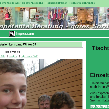
ischtennisbeläge
·
Tischtennistische
·
Tischtennistrainer
·
Tischtennislehrgänge
·
Impressum
alerie : Lehrgang Winter 07
Tischt
Bild 5 von 56
 Bild
] [
zur�ck
] [
n�chstes Bild
]
Einzel
Trainieren Sie
nach Ihren W
Zur Absprach
und Inhalten 
Sie mich bitte
tischer.tisc