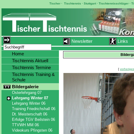
Tischer
·
Tischtennis
·
Stuttgart
·
Tischtennisschläger
·
T
Newsletter
Links
Home
Bilderg
Tischtennis Aktuell
Tischtennis Termine
[
vorheriges
Tischtennis Training &
Schule
Bildergalerie
Osterlehrgang 07
Lehrgang Winter 07
Lehrgang Winter 06
Training Friedrichshall 06
Dt. Meisterschaft 06
Erfolge TGV Beilstein 06
TTVWH MM 06
Videokurs Pfingsten 06