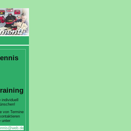
ennis
training
 individuell
ünschen!
e von Termine
kontaktieren
 unter:
htennis@web.de