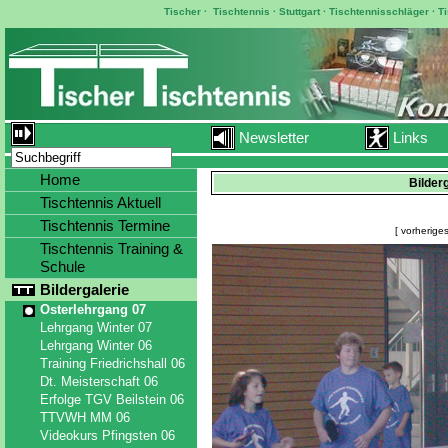
Tischer
·
Tischtennis
·
Stuttgart
·
Tischtennisschläger
·
T
Newsletter
Links
Home
Bilder
Tischtennis Aktuell
Tischtennis Termine
[ vorheriges
Tischtennis Training &
Schule
Bildergalerie
Osterlehrgang 07
Lehrgang Winter 07
Lehrgang Winter 06
Training Friedrichshall 06
Dt. Meisterschaft 06
Erfolge TGV Beilstein 06
TTVWH MM 06
Videokurs Pfingsten 06