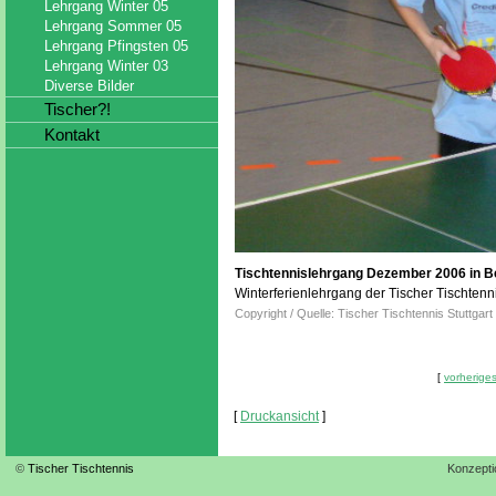
Lehrgang Winter 05
Lehrgang Sommer 05
Lehrgang Pfingsten 05
Lehrgang Winter 03
Diverse Bilder
Tischer?!
Kontakt
Tischtennislehrgang Dezember 2006 in Be
Winterferienlehrgang der Tischer Tischtennis
Copyright / Quelle: Tischer Tischtennis Stuttgart
[
vorheriges
[
Druckansicht
]
©
Tischer Tischtennis
Konzepti