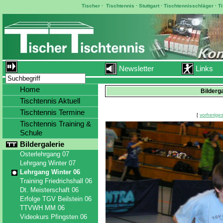
Tischer
·
Tischtennis
·
Stuttgart
·
Tischtennisschläger
·
T
Newsletter
Links
Home
Bilderg
Tischtennis Aktuell
Tischtennis Termine
[
vorheriges
Tischtennis Training &
Schule
Bildergalerie
Osterlehrgang 07
Lehrgang Winter 07
Lehrgang Winter 06
Training Friedrichshall 06
Dt. Meisterschaft 06
Erfolge TGV Beilstein 06
TTVWH MM 06
Videokurs Pfingsten 06