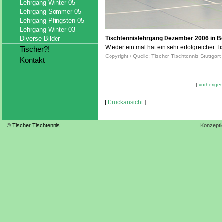
Lehrgang Winter 05
Lehrgang Sommer 05
Lehrgang Pfingsten 05
Lehrgang Winter 03
Diverse Bilder
Tischtennislehrgang Dezember 2006 in Be
Wieder ein mal hat ein sehr erfolgreicher T
Tischer?!
Copyright / Quelle: Tischer Tischtennis Stuttgart
Kontakt
[
vorheriges
[
Druckansicht
]
©
Tischer Tischtennis
Konzepti