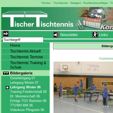
Tischer
·
Tischtennis
·
Stuttgart
·
Tischtennisschläger
·
T
Newsletter
Links
Home
Bilderg
Tischtennis Aktuell
Tischtennis Termine
[
vorheriges
Tischtennis Training &
Schule
Bildergalerie
Osterlehrgang 07
Lehrgang Winter 07
Lehrgang Winter 06
Training Friedrichshall 06
Dt. Meisterschaft 06
Erfolge TGV Beilstein 06
TTVWH MM 06
Videokurs Pfingsten 06