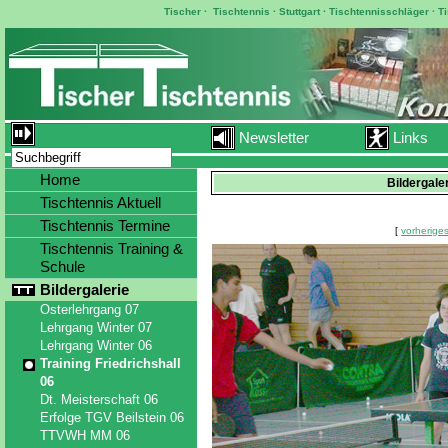
Tischer
·
Tischtennis
·
Stuttgart
·
Tischtennisschläger
·
T
Newsletter
Links
Home
Bildergaler
Tischtennis Aktuell
Tischtennis Termine
[
vorheriges
Tischtennis Training &
Schule
Bildergalerie
Osterlehrgang 07
Lehrgang Winter 07
Lehrgang Winter 06
Training Friedrichshall
06
Dt. Meisterschaft 06
Erfolge TGV Beilstein 06
TTVWH MM 06