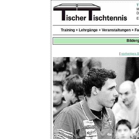
T
M
D
E
Training + Lehrgänge + Veranstaltungen + F
Bilderg
[
vorheriges B