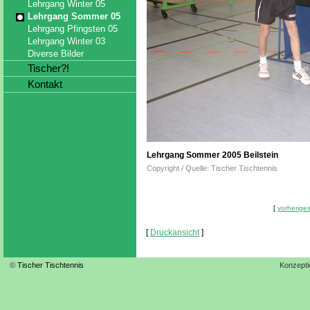
Lehrgang Winter 05
Lehrgang Sommer 05
Lehrgang Pfingsten 05
Lehrgang Winter 03
Diverse Bilder
Tischer?!
Kontakt
Lehrgang Sommer 2005 Beilstein
Copyright / Quelle: Tischer Tischtennis
[
vorheriges
[
Druckansicht
]
©
Tischer Tischtennis
Konzepti