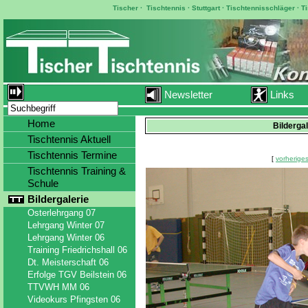
Tischer
·
Tischtennis
·
Stuttgart
·
Tischtennisschläger
·
T
Newsletter
Links
Home
Bilderga
Tischtennis Aktuell
Tischtennis Termine
[
vorheriges
Tischtennis Training &
Schule
Bildergalerie
Osterlehrgang 07
Lehrgang Winter 07
Lehrgang Winter 06
Training Friedrichshall 06
Dt. Meisterschaft 06
Erfolge TGV Beilstein 06
TTVWH MM 06
Videokurs Pfingsten 06