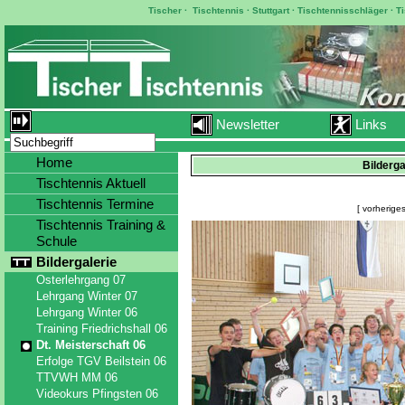
Tischer
·
Tischtennis
·
Stuttgart
·
Tischtennisschläger
·
T
Newsletter
Links
Home
Bilderga
Tischtennis Aktuell
Tischtennis Termine
[ vorheriges
Tischtennis Training &
Schule
Bildergalerie
Osterlehrgang 07
Lehrgang Winter 07
Lehrgang Winter 06
Training Friedrichshall 06
Dt. Meisterschaft 06
Erfolge TGV Beilstein 06
TTVWH MM 06
Videokurs Pfingsten 06