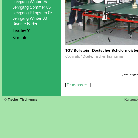
Lehrgang Winter 05
Lehrgang Sommer 05
Lehrgang Pfingsten 05
Lehrgang Winter 03
Diverse Bilder
Tischer?!
Kontakt
TGV Beilstein - Deutscher Schülermeiste
Copyright / Quelle: Tischer Tischtennis
[ vorheriges
[
Druckansicht
]
©
Tischer Tischtennis
Konzepti