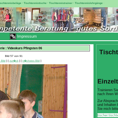
ischtennisbeläge
·
Tischtennistische
·
Tischtennistrainer
·
Tischtennislehrgänge
·
Impressum
erie : Videokurs Pfingsten 06
Tischt
Bild 57 von 91
 Bild
] [
zur�ck
] [
n�chstes Bild
]
Einzel
Trainieren Sie
nach Ihren W
Zur Absprach
und Inhalten 
Sie mich bitte
tischer.tisc