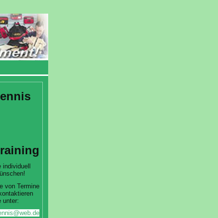
ennis
training
 individuell
ünschen!
e von Termine
kontaktieren
 unter:
htennis@web.de