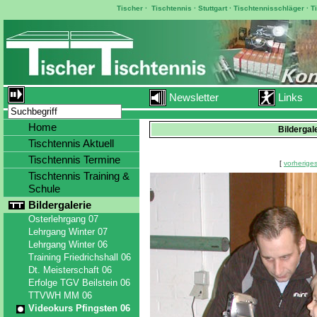
Tischer
·
Tischtennis
·
Stuttgart
·
Tischtennisschläger
·
T
Newsletter
Links
Home
Bildergal
Tischtennis Aktuell
Tischtennis Termine
[
vorheriges
Tischtennis Training &
Schule
Bildergalerie
Osterlehrgang 07
Lehrgang Winter 07
Lehrgang Winter 06
Training Friedrichshall 06
Dt. Meisterschaft 06
Erfolge TGV Beilstein 06
TTVWH MM 06
Videokurs Pfingsten 06