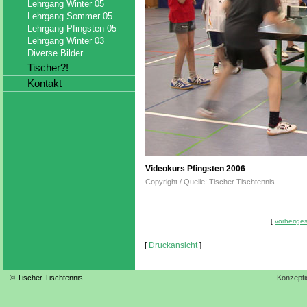
Lehrgang Winter 05
Lehrgang Sommer 05
Lehrgang Pfingsten 05
Lehrgang Winter 03
Diverse Bilder
Tischer?!
Kontakt
Videokurs Pfingsten 2006
Copyright / Quelle: Tischer Tischtennis
[
vorheriges
[
Druckansicht
]
©
Tischer Tischtennis
Konzepti