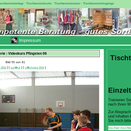
ischtennisbeläge
·
Tischtennistische
·
Tischtennistrainer
·
Tischtennislehrgänge
·
Impressum
erie : Videokurs Pfingsten 06
Tischt
Bild 55 von 91
 Bild
] [
zur�ck
] [
n�chstes Bild
]
Einzel
Trainieren Sie
nach Ihren W
Zur Absprach
und Inhalten 
Sie mich bitte
tischer.tisc