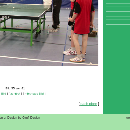
Bild 55 von 91
 Bild
] [
zur�ck
] [
n�chstes Bild
]
[
nach oben
]
on u. Design by Grufi Design
cr