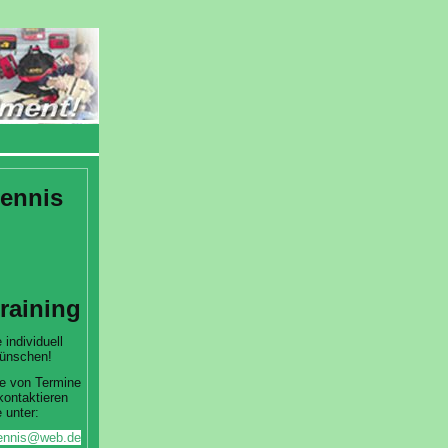
ennis
training
 individuell
ünschen!
e von Termine
kontaktieren
 unter:
htennis@web.de