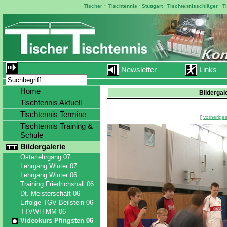
Tischer
·
Tischtennis
·
Stuttgart
·
Tischtennisschläger
·
T
Newsletter
Links
Home
Bildergal
Tischtennis Aktuell
Tischtennis Termine
[
vorheriges
Tischtennis Training &
Schule
Bildergalerie
Osterlehrgang 07
Lehrgang Winter 07
Lehrgang Winter 06
Training Friedrichshall 06
Dt. Meisterschaft 06
Erfolge TGV Beilstein 06
TTVWH MM 06
Videokurs Pfingsten 06