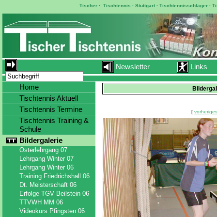
Tischer
·
Tischtennis
·
Stuttgart
·
Tischtennisschläger
·
T
Newsletter
Links
Home
Bilderga
Tischtennis Aktuell
Tischtennis Termine
[
vorheriges
Tischtennis Training &
Schule
Bildergalerie
Osterlehrgang 07
Lehrgang Winter 07
Lehrgang Winter 06
Training Friedrichshall 06
Dt. Meisterschaft 06
Erfolge TGV Beilstein 06
TTVWH MM 06
Videokurs Pfingsten 06