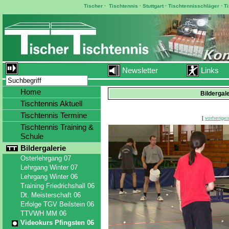
Tischer
·
Tischtennis
·
Stuttgart
·
Tischtennisschläger
·
T
Newsletter
Links
Home
Bildergal
Tischtennis Aktuell
Tischtennis Termine
[
vorheriges
Tischtennis Training &
Schule
Bildergalerie
Osterlehrgang 07
Lehrgang Winter 07
Lehrgang Winter 06
Training Friedrichshall 06
Dt. Meisterschaft 06
Erfolge TGV Beilstein 06
TTVWH MM 06
Videokurs Pfingsten 06