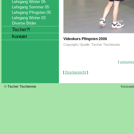
Lehrgang Winter 05
Lehrgang Sommer 05
Lehrgang Pfingsten 05
Lehrgang Winter 03
Diverse Bilder
Tischer?!
Kontakt
Videokurs Pfingsten 2006
Copyright / Quelle: Tischer Tischtennis
[
vorheriges
[
Druckansicht
]
©
Tischer Tischtennis
Konzepti