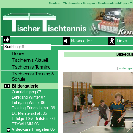
Tischer
·
Tischtennis
·
Stuttgart
·
Tischtennisschläger
·
T
Newsletter
Links
Home
Bildergal
Tischtennis Aktuell
Tischtennis Termine
[
vorheriges
Tischtennis Training &
Schule
Bildergalerie
Osterlehrgang 07
Lehrgang Winter 07
Lehrgang Winter 06
Training Friedrichshall 06
Dt. Meisterschaft 06
Erfolge TGV Beilstein 06
TTVWH MM 06
Videokurs Pfingsten 06