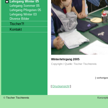
Lehrgang Winter 05
Lehrgang Sommer 05
Lehrgang Pfingsten 05
Lehrgang Winter 03
Diverse Bilder
Tischer?!
Kontakt
Winterlehrgang 2005
Copyright / Quelle: Tischer Tischtennis
[ vorheriges
[
Druckansicht
]
©
Tischer Tischtennis
Konzepti