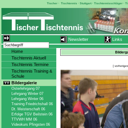
Tischer
·
Tischtennis
·
Stuttgart
·
Tischtennisschläger
·
T
Newsletter
Links
Home
Bilderg
Tischtennis Aktuell
Tischtennis Termine
[ vorheriges
Tischtennis Training &
Schule
Bildergalerie
Osterlehrgang 07
Lehrgang Winter 07
Lehrgang Winter 06
Training Friedrichshall 06
Dt. Meisterschaft 06
Erfolge TGV Beilstein 06
TTVWH MM 06
Videokurs Pfingsten 06