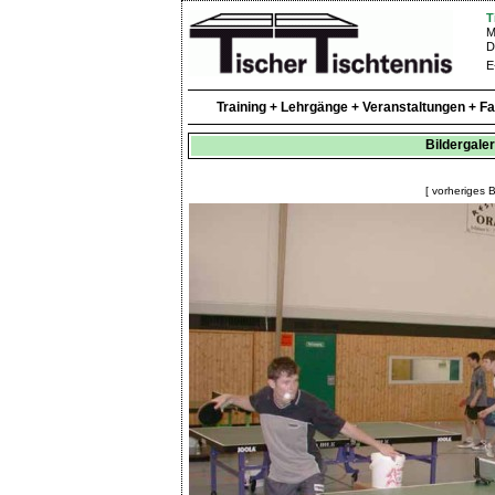
T
M
D
E
Training + Lehrgänge + Veranstaltungen + F
Bildergaler
[ vorheriges B